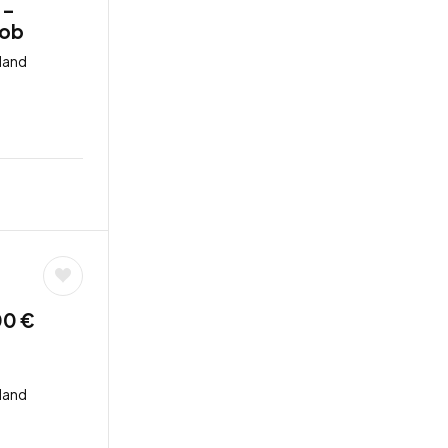
 –
job
land
00 €
land