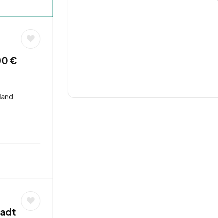
00 €
land
tadt