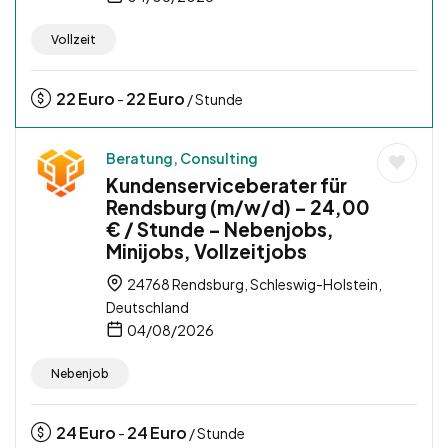
Vollzeit
22
Euro
22
Euro
-
/ Stunde
Beratung, Consulting
Kundenserviceberater für
Rendsburg (m/w/d) – 24,00
€ / Stunde – Nebenjobs,
Minijobs, Vollzeitjobs
24768 Rendsburg, Schleswig-Holstein,
Deutschland
04/08/2026
Nebenjob
24
Euro
24
Euro
-
/ Stunde