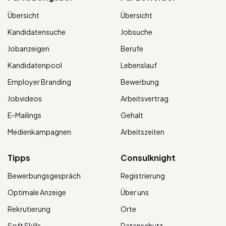
Übersicht
Übersicht
Kandidatensuche
Jobsuche
Jobanzeigen
Berufe
Kandidatenpool
Lebenslauf
Employer Branding
Bewerbung
Jobvideos
Arbeitsvertrag
E-Mailings
Gehalt
Medienkampagnen
Arbeitszeiten
Tipps
Consulknight
Bewerbungsgespräch
Registrierung
Optimale Anzeige
Über uns
Rekrutierung
Orte
Soft Skills
Datenschutz