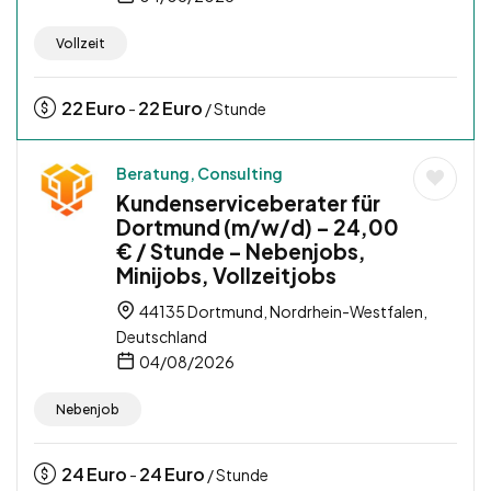
Vollzeit
22
Euro
22
Euro
-
/ Stunde
Beratung, Consulting
Kundenserviceberater für
Dortmund (m/w/d) – 24,00
€ / Stunde – Nebenjobs,
Minijobs, Vollzeitjobs
44135 Dortmund, Nordrhein-Westfalen,
Deutschland
04/08/2026
Nebenjob
24
Euro
24
Euro
-
/ Stunde