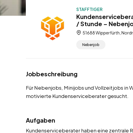
STAFFTIGER
Kundenservicebera
/ Stunde – Nebenjob
51688 Wipperfürth, Nordr
Nebenjob
Jobbeschreibung
Für Nebenjobs, Minijobs und Vollzeitjobs i
motivierte Kundenserviceberater gesucht.
Aufgaben
Kundenserviceberater haben eine zentrale Ro