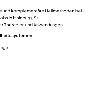
tive und komplementäre Heilmethoden bei
jobs in Mainburg, St.
ter Therapien und Anwendungen.
dheitssystemen:
eige