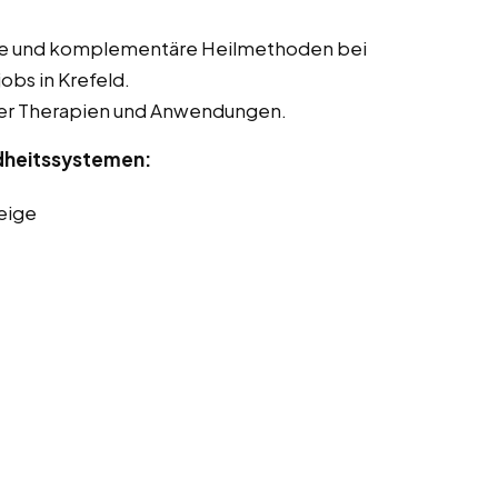
tive und komplementäre Heilmethoden bei
jobs in Krefeld.
ter Therapien und Anwendungen.
dheitssystemen:
eige