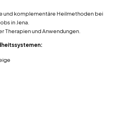
tive und komplementäre Heilmethoden bei
jobs in Jena.
ter Therapien und Anwendungen.
dheitssystemen:
eige