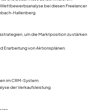
Wettbewerbsanalyse bei diesen Freelancer
inbach-Hallenberg.
strategien, um die Marktposition zu stärken
d Erarbeitung von Aktionsplänen.
aten im CRM-System.
lyse der Verkaufsleistung.
eige