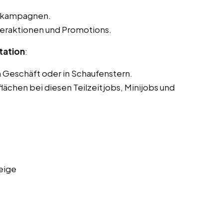
 -kampagnen.
eraktionen und Promotions.
tation
:
m Geschäft oder in Schaufenstern.
ächen bei diesen Teilzeitjobs, Minijobs und
eige