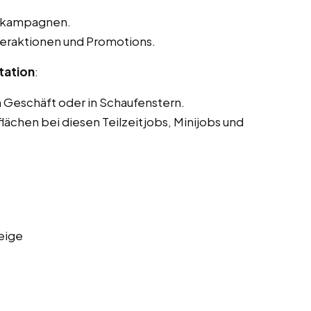
 -kampagnen.
eraktionen und Promotions.
tation
:
m Geschäft oder in Schaufenstern.
ächen bei diesen Teilzeitjobs, Minijobs und
eige