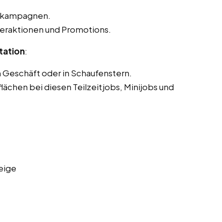
 -kampagnen.
eraktionen und Promotions.
tation
:
m Geschäft oder in Schaufenstern.
ächen bei diesen Teilzeitjobs, Minijobs und
eige