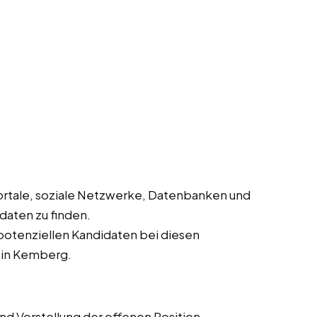
rtale, soziale Netzwerke, Datenbanken und
daten zu finden.
potenziellen Kandidaten bei diesen
s in Kemberg.
d Vorstellung der offenen Position.