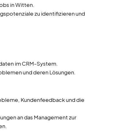
obs in Witten.
spotenziale zu identifizieren und
endaten im CRM-System.
oblemen und deren Lösungen.
Probleme, Kundenfeedback und die
hlungen an das Management zur
en.