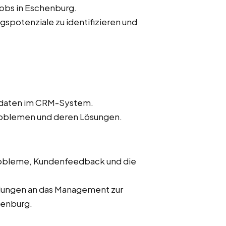
jobs in Eschenburg.
spotenziale zu identifizieren und
endaten im CRM-System.
oblemen und deren Lösungen.
Probleme, Kundenfeedback und die
hlungen an das Management zur
henburg.