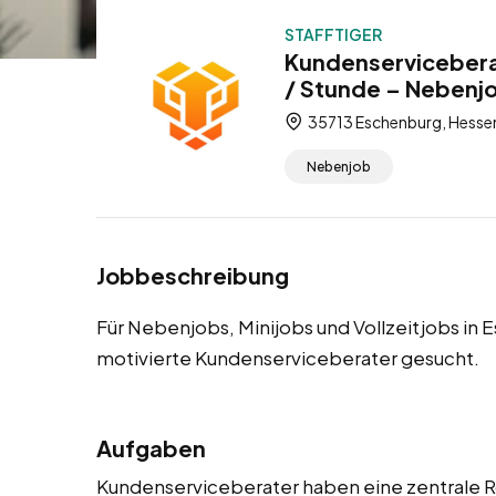
STAFFTIGER
Kundenservicebera
/ Stunde – Nebenjob
35713 Eschenburg, Hesse
Nebenjob
Jobbeschreibung
Für Nebenjobs, Minijobs und Vollzeitjobs 
motivierte Kundenserviceberater gesucht.
Aufgaben
Kundenserviceberater haben eine zentrale Ro