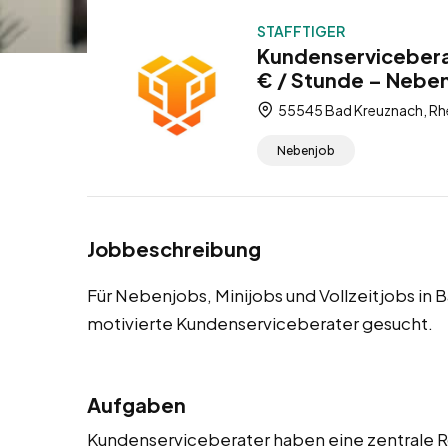
STAFFTIGER
Kundenservicebera
€ / Stunde – Nebenj
55545 Bad Kreuznach, Rhe
Nebenjob
Jobbeschreibung
Für Nebenjobs, Minijobs und Vollzeitjobs i
motivierte Kundenserviceberater gesucht.
Aufgaben
Kundenserviceberater haben eine zentrale Ro